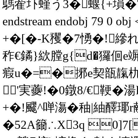
鷌蒮圷螼う3�蝘{+塤�?
endstream endobj 79 0 
+�[�-K矡�7 愑�!縿れ
秨€鐍}絘膛g{d�玀佪e竮畃
瘕u�=�捓е契瓿靝朹骾
'実虁!�0鐓8/€鞕�
+�!飂^啴漡�秞|紬醳瑘
�52A籋∴Χ3q 0]7[