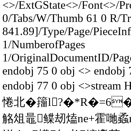
<>/ExtGState<>/Font<>/Pr
0/Tabs/W/Thumb 61 0 R/Tr
841.89]/Type/Page/PieceIn
1/NumberofPages
1/OriginalDocumentID
/Pa
endobj 75 0 obj <> endobj 
endobj 77 0 obj <>str
惓北�籒l?�*R�=6
觡俎鼂鲽刼熆ne+霍哋蟊