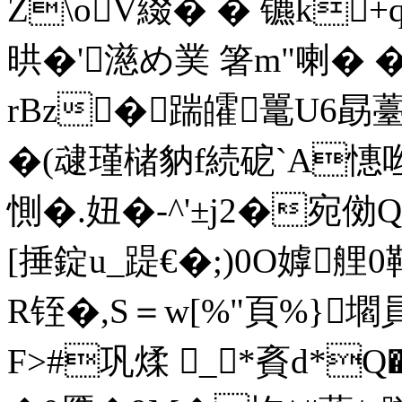
Z\oV綴� � 镳k+
晎�'濨め菐 箸m"喇� 
rBz�踹皬鼍U6勗
�(叇瑾槠豽f続砨`A憓咝
惻�.妞�-^'±j2�
[捶錠u_踶€�;)0O嫭艃
R铚�,S＝w[%"頁%} 壛員
F>#巩煣 _*賌d*Q