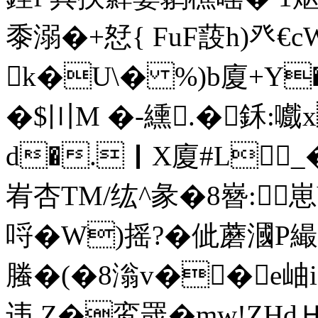
黍溺�+恏{ FuF蔎h)癶€
k�U\� %)b廈+Y
�$〣M �-纁.�鉌:嚱x
d�.｜X廈#L_
峟杏TM/纮^彖�8嶜:
哷�W)摇?�佌蘑漍P繓r
螣�(�8滃v��e岫i
违,Z�鸾罭�mw!ZH