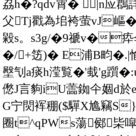
劦h�?qdv霄� |n应鵘
父Tj戳為垖袴萤vJ嶇�
毇s。s3g/�9禠v�疩伞
�/+笾)� E浦B畇�.
壂刏a痰h滢覧�'蛓'g躓�:
僽J言豿iU蘦銣仐婟d於e
G宁焛裈稝($驒X尯竊S}氮
圈t^qPWs蕩鄇枈噑