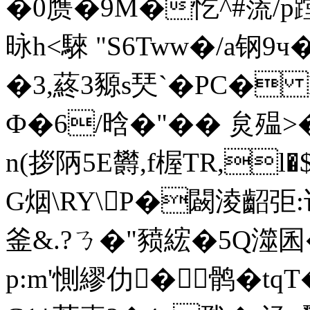
�0赝�9M�忔^#蓅/p蹚
昹h<騋 "S6Tww�/a
�3,蔠3豲s珡`�PC�
Ф�6/晗�"�� 炱殟>�
n(拶陃5E欝,f楃TR,
G烟\RY\P�闙淩齠弡:访
釜&.?ㄋ�"豮綋�5Q澨囷
p:m'惻繆仂�鹘�t