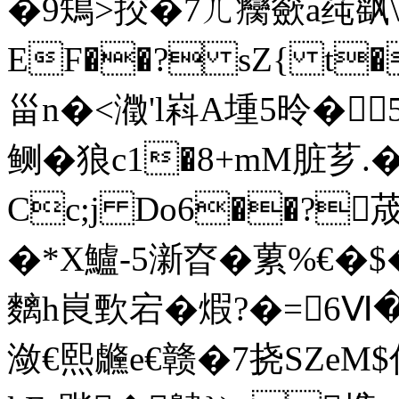
�9鴙>挍�7ㄦ癵籨a莼飖\玞
EF��? sZ{ t
甾n�<瀓'l嵙A堹5昤�
鲗�狼c1�8+mM脏芗.�
Cc;j Do6��?
�*X鱸-5澵昚�蔂%€�$
麶h峎歅宕�煆?�=6Ⅵ�
潋€熙虪e€赣�7挠SZeM$