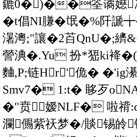
鏕0�
)��筌谲嬨
�t倡NI膁�氓�%阡謕╈
濐澚;"讓�2苩QnU�;纃
謍淟�.Yu 扮*峱ki袶�(
麯,P;链Hr'佹� �'i
Smv7� 1:t� 眵歹o
�"贲嫒NLF� 啦禙:
瀾儩紫祆梦�/賧锡皊