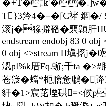
�+T�!k'��.]w�
T}3鈐4�=�[C禇 錮�/
滚j�猭擗硌�裵贑肝HUS苅
endstream endobj 83 0 obj 
0 obj <>stream H塡撦
涊pl%k厝Fq.蝣;千ta 
苍箥�蟷*枙膪惫鷛�跭3
豻�1>宸芘堙硔=<候p�
埭s,陞=kW扣�.b掰涽+.;炡進