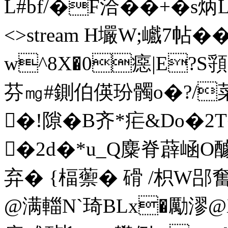
L#bf/�F洽
��+�s炳L en
<>stream H壧W;巇7 帖
w^8X�0癋|E?
芬㎎#鍘伯偀玢髑o�?/
�!隙�B齐*疟&Do�2
�2d�*u_Q麋脊薜崡O醵
弃� {楅蘌� 磆 /枳W郘奮 
@满輺N`琦BLx�勵漻 @