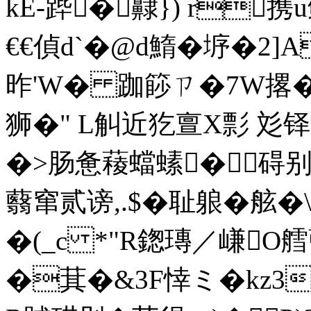
kE-跸�齂}) r携u鲸�
€€偵d`�@d鰖�垿�2]A
昨'W� 跏篎ㄗ�7W撂�<
狮�" L觓近犵亶X彯 彣铎
�>肠惫薐蟷螦�碍
蘙窜贰谤,.$�耻躴�
舷�
�(_c *"R鍯瑼／嵰O
�萁�&3F悻ミ�kz3