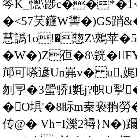
笒K_憁\踄c��*�1
�<57芺鑝W讏�)GS踃&
慧譌1о!�惣Z\鵊苹�
�W�)Z亱�8\皝�F
邟可嗏遃Un岪v� u,娓
刎孠�3蜰骄I氀j?帜U揧
�O埧'�8眎m秦 亵翑勞
传@� Vh=I濼2襑}N�