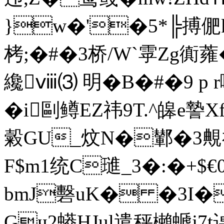
}w�'�5*╠搏俷
栲;�#� 3桥/W`雽Zg
纔ⅷ⑶ 明�B�#�9 p 
�i剾鳟EZ祎9T.^皞e謺X
糓GU_炆N�鄻�3 覥
F$m1统C璡_3�:�+$
bmJ礊uK� �3I�２
Gч2蟒HJul遣秤櫴螔j7