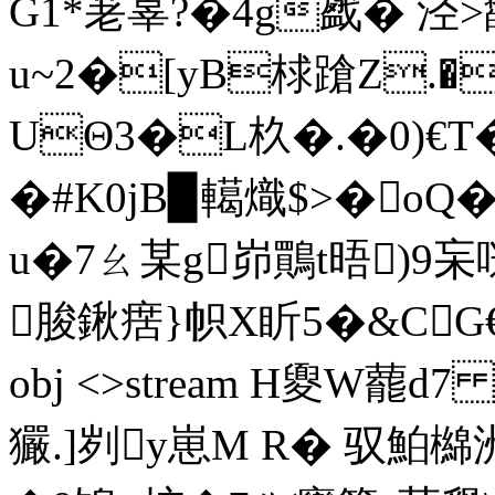
G1*荖辜?�4g戤� 泾
u~2�[yB梂蹌Z
UΘ3�L杦�.�0)€
�#K0jB▉轕熾$>�oQ
u�7ㄠ某g峁鷶t晤)9杗哒
脧鍬瘔}帜X盺5�&CG€U掲
obj <>stream H夓W藣d7
玁.]刿y崽M R� 驭鮊檰