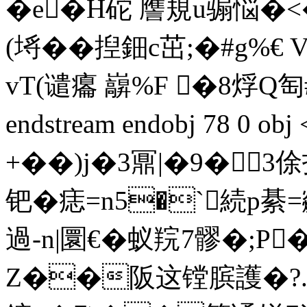
�e�H砣 譍規u骟悩�<�
(埓��揑鈿c茁;�#g%€
vT(谴癟 巐%F �8烰Q匋
endstream endobj 78 0 
+��)j�3鼏|�9�
钯�痣=n5�`続p綦=飊
過-n|圜€� 蚁羦7髎�;P�
Z��阪这镗膑護�?.!択