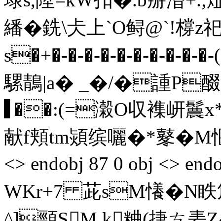
繙�銑\仧上`O鲟@`! 橕
s�+�-�-�-�-�-�-�-�
騾鶄|a� _�/�諥P醊2
▋��:(=濲O収襍岍鬞x
献f頬tm熲缤囇�*鼕� M愝� e
<> endobj 87 0 obj <> end
WKr+7 茈sM懩�
N眣
^]頸SM k粬(捷ㄘ砉