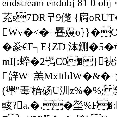
endstream endobj 81 0 
茺s7DR早9儊 {扄oR
Wv�<�+疂嫚o}}�C{幼
� 豢€F┐E{ZD 泍鉶�5�
mI[:蜶�2鸮C0�}
辝W=羔MxIthlW�&�=
(襷"毒'棆砀U汌z%�%;
輆?a.�.�塋%F�