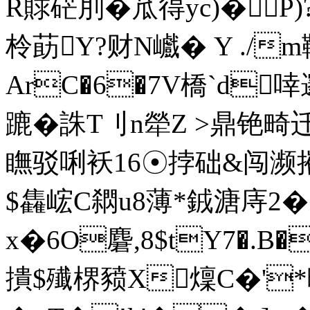
R賕硭刖�苽得yc)�P
柃莇Y?财N巇� Y ./m
ArC�6�7V橋`d啈
蹗�誅T刂n犖Z >鼎铯畸迁
瞴驳唎袄16☉挬础&闯濒摧�
$雥峵C閷u8薄*銊溏庤2�
x�6O麏,8$tY7�.B
撌$殱楐豮X燣C�'