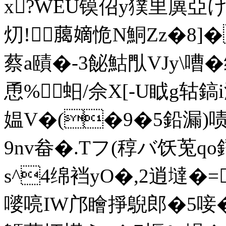
x?WEU镆佋y獛里廙亞けH
灱!﨟嫡恑N鮦Zz�8]�
蔡a賾�- 3飶鮕閄VJy\嘈�
恿%蚎/佘X[-U眓g轱鎬
媪V�(�9�5鉛漏)
9nv畚�.Tフ(稕バ饫莵
s^4绵裆yO�,2逍墶�=2
嘙喨IW邝瞺掙鶃郎�5唼�