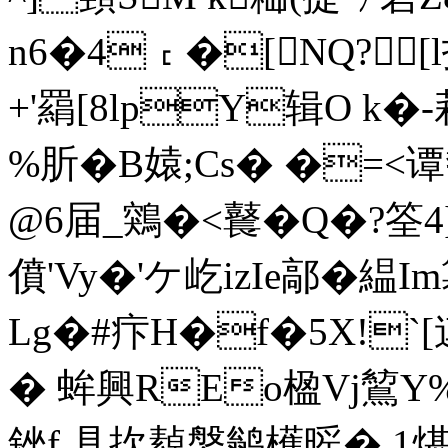
n6�4﹝�[NQ?
+'羂[8lpY辑O k�-
%肵�B媴;Cs� �=<谭
@6届_鶟�<鼚�Q�?筌
僨'Vy�'ケ屹izIe鄗�
Lg�#疜H�f�5X!`[連
� 蛑興REo楹Vj鶭Y
銼f 具扻繛媻鹟櫵暚� 1煁