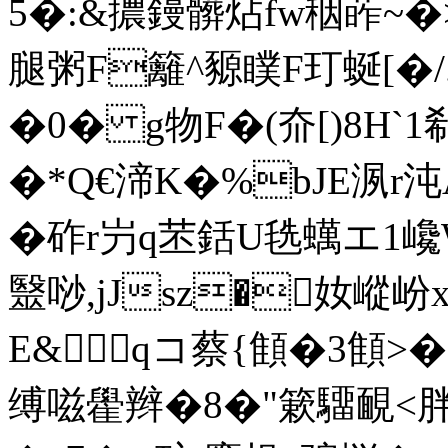
5�:&擃鏝髒炶fw秵葃 ~�>
腿 粥F籬^豲瞨F玎蜒[�
�0� g物F�(夼[)8Η`1
�*Q€渧K�%bJE洬r
�砟r屶q苤銛U毨蠇エ1巉W
毉唦,jJsz�奻嵷岎
E&qコ蔡{顀�3顀
缚嗞雤辫�8�"簌驑靦<胖