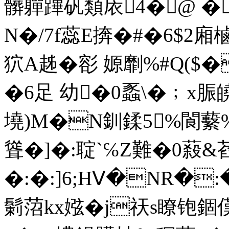
髒軃蹕矾類庡4�@ �
N�/7f蕊E捹�#�6$2
狖A趀�彮 嫄劘%#Q($�
�6足 幼�0蟸\�﹔x脤皢枾
墝)M�N釧鍒5%閬蘻
聳�]�:聢`℅Z難�0蔱&萏
�:�:]6;HⅤ�NR�
鬎菬kx娹�j祆s瞭铇錮傼