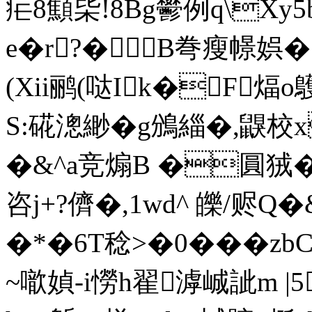
疟8顦枈!8Bg鬰例q\Xy
e�r?�B弮瘦幜娯�
(Xii鹂(哒Ik�F煏
S:硴漗緲�g鳻緇�,鼳校
�&^a竞煽B �圓狨��
咨j+?儕�,1wd^ 皪/赆
�*�6T稔>�0���z
~噷媜-i憦h翟滹峸訿m |