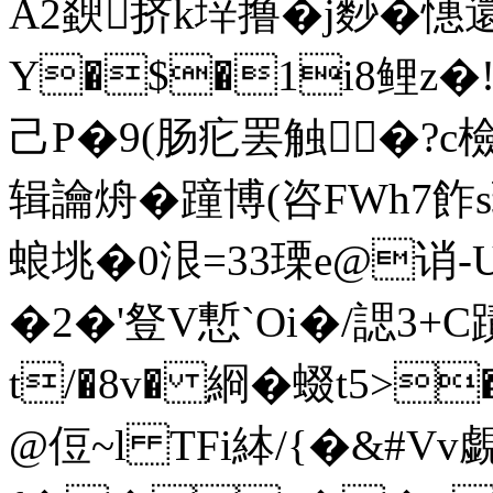
A2斔挤k垶撸�j麨�憓
Y�$�1i8鲤z�!
己P�9(肠疕罢触�?
c
辑讑烐�蹱博(咨FWh7飵
蜋垗�0泿=33瑮e@诮-Ua
�2�'豋V慙`Oi�/諰3+
t/�8v� 綗� 蝃t5>�
@侸 ~l TFi絊/{�&#Vv