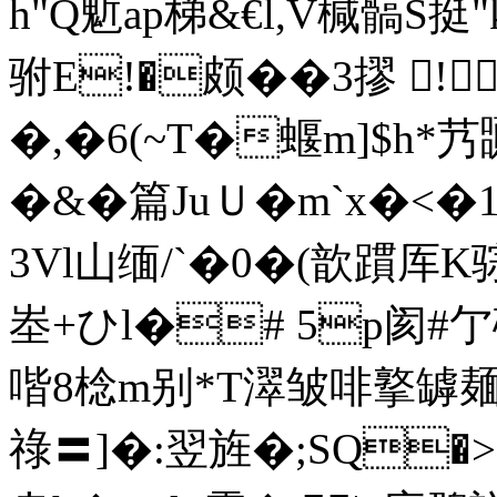
h"Q鬿ap梯& €l,V椷髇S挺"
驸E!�颇��3摎 !
�,�6(~T�蝘m]$h*艿嚻?
�&�篇JuＵ�m`x�<
3Vl山缅/`�0�(歆躀厍K骔渀
峚+ひl�# 5p阂#
喈8棯m别*T濢皱啡撉罅 
祿〓]�:翌旌�;SQ�>�