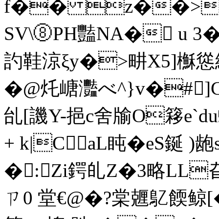
f�� z��>
SV\⑧PH豔NA� u 3
訋鞋涼ξy�>畊X5]櫯慫
�@灹嵣灩べ^}v�#]
乨[譏Y-挹c舍牏O簃e`d
+ k|CaL盹�eS鋋 )
� :Zi鍔癿Z�3略LL
ㄗ0 堂€@�?棠兣鳦餪鲸[