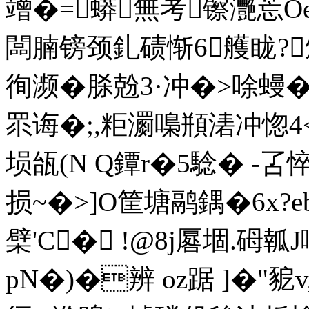
竲�=蟒無考镲灧莣O
闆腩镑颈釓碛惭6艧眬?
徇濒�脎兝3·冲�>唋蟃�
眔诲�;,粔瀱嘄頩湱冲惚4
埙瓵(N Q鐔r�5騐� -
损~�>]O筐塘鹝鍝�6x?e
檗'C� !@8j厬堌.砪瓡
pN�)�辨 oz踞 ]�"豟