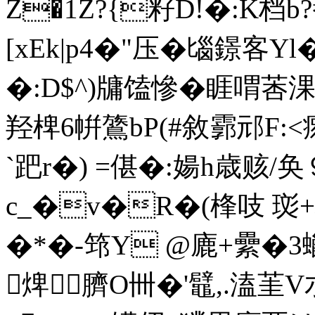
Z�1Z?{籽D!�:K档b
[xEk|p4�"压�匘鐛客Y
�:D$^)牗馌慘�睚喟莕
羟椑6帲鷟bP(#敘霩邧F
`跁r�) =偡�:婸h歳赅/奂
c_�v�R�(桻吱 珳+埇
�*�-筇 Y @廘+纍�3蠟
焷臍O卌�'鼊,.溘茥V朩