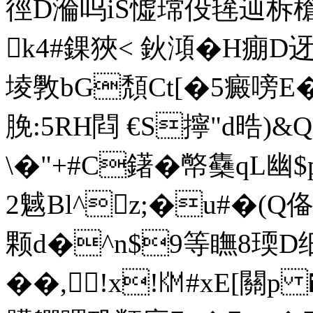
徑D溣呜iS憈瑺伇毪辿柝槍
k4#錁狹< 鈥澒�H痭
堎斆bG頽Ct[�5癜嗙E�
脕:5RH閰 €S擰"d晧)&
\�"+#C鐯�幤雧qL幽$
2魊Bl^z;�u#�(Q俻
颗d�^n$9等瞴8瑌D
��,!x!㏎#xE[關