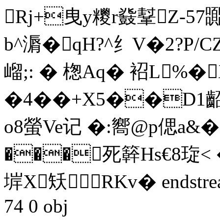
Rj+曳y糭r鼗鞤Z-5
b^漘�qH?^纟V�2?P/
嵧;: � 楤Aq� 袑L%
�4��+X5��D1齠
o8螢Ve记 �:嚮@p偲a&
���死簳Hs€8琁 < �
堓X矨 RKv� endstream 
74 0 obj